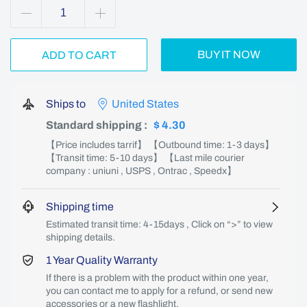
BUY IT NOW
ADD TO CART
Ships to
United States
Standard shipping
:
$ 4.30
【Price includes tarrif】 【Outbound time: 1-3 days】
【Transit time: 5-10 days】 【Last mile courier
company : uniuni , USPS , Ontrac , Speedx】
Shipping time
Estimated transit time: 4-15days , Click on “>” to view
shipping details.
1 Year Quality Warranty
If there is a problem with the product within one year,
you can contact me to apply for a refund, or send new
accessories or a new flashlight.