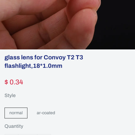
glass lens for Convoy T2 T3
flashlight,18*1.0mm
$ 0.34
Style
normal
ar-coated
Quantity