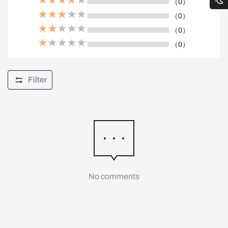
（0）
（0）
（0）
（0）
Filter
No comments