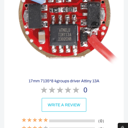
17mm 7135*8 4groups driver Attiny 13A
0
WRITE A REVIEW
（0）