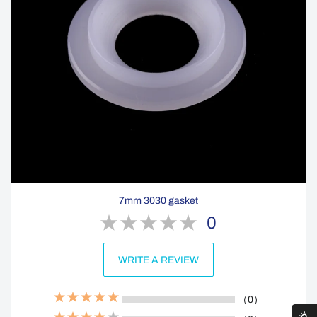
7mm 3030 gasket
0
WRITE A REVIEW
（0）