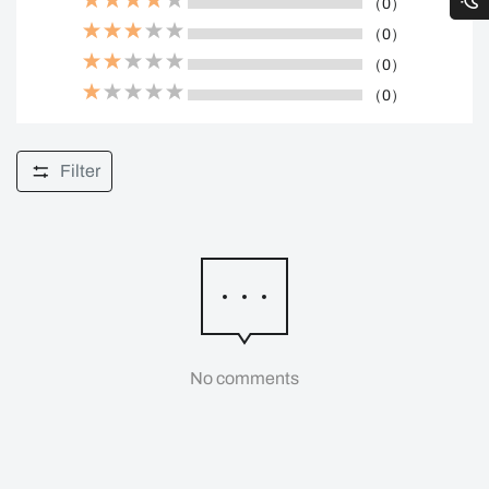
（0）
（0）
（0）
（0）
Filter
No comments