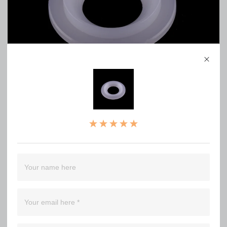
7mm 3030 gasket
0
WRITE A REVIEW
（0）
（0）
（0）