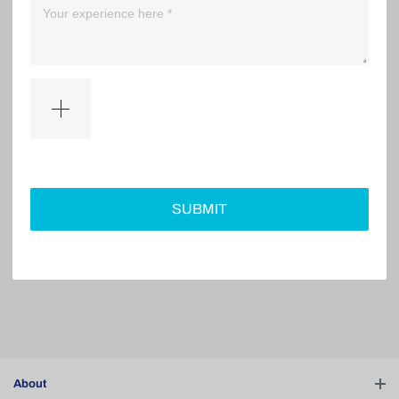
（0）
（0）
Filter
SUBMIT
No comments
About