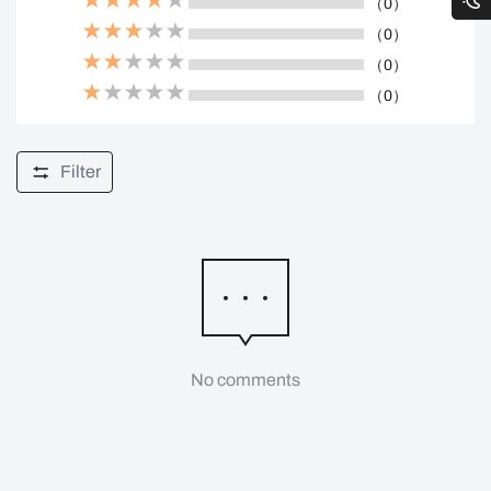
（0）
（0）
（0）
（0）
Filter
No comments