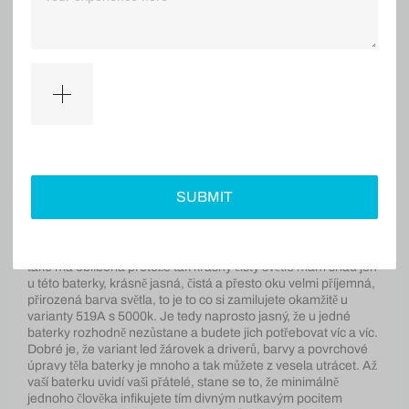
Super baterka, kvalitní zpracování, design naprosto dokonale
čistý, povrchová úprava MAO je v tomhle případě bez chyb
perfektní, u jiných baterek s MAO povrchem od jiných značek
to už tak skvělé není. Například Wurkkos v MAO provedení se
nedá ani srovnat, odře se během pěti minut, to tenhle Convoy
ani náhodou. Super je, že si můžete koupit snad všechny
náhradní díly a za pár kaček, nebo díly v různých provedeních
a upravit si tak baterku k obrazu svému. Co se týče toho
hlavního a to je jak baterka svítí, tak můžu říct, že jsem velmi
spokojen. Jasně, že to není ta nejvíc svítivá baterka v kategorii
SUBMIT
malá do kapsy s baterií 18650. Každopádně její svítivost je víc
než dostačující pro skoro jakékoliv potřeby, hlavně světlo je
dokonale rozprostřeno a tak plocha kterou baterka osvicuje je
zkrátka osvícená tak jak je potřeba. Varianta již zde zmíněná je
také má oblíbená protože tak krásný čistý světlo mám snad jen
u této baterky, krásně jasná, čistá a přesto oku velmi příjemná,
přirozená barva světla, to je to co si zamilujete okamžitě u
varianty 519A s 5000k. Je tedy naprosto jasný, že u jedné
baterky rozhodně nezůstane a budete jich potřebovat víc a víc.
Dobré je, že variant led žárovek a driverů, barvy a povrchové
úpravy těla baterky je mnoho a tak můžete z vesela utrácet. Až
vaší baterku uvidí vaši přátelé, stane se to, že minimálně
jednoho člověka infikujete tím divným nutkavým pocitem