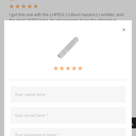
I got this one with the LHP531 (⚠️Burn hazard⚠️) emitter, and
the short 18350 tube, for what seems to be the ultimate in
factory-built lightweight pocket flooders at this time. It's a
brilliant piece of work that pushes the limits, while looking and
feeling great. The Vapcell M11 v2.0 battery delivers, though of
course 1100 mAh is consumed quickly when run at max.
Chr******vis
WOW fit and finish on this mao s2+ is FANTASTIC. Feels great
in hand. Bought a clip for it as well but I domt think I can put it
on cuz I can't stop rolling it in my hands. I also got a rgb switch
with it and it's absolutely GORGEOUS!!!!!! HIGHLY
RECOMMEND THESE LIGHTS AND SIMONS CUSTOMER
SERVICE! 10 OUT OF 10 imho.....
H***a