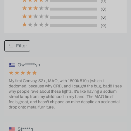
（0）
（0）
（0）
（0）
Filter
Ow*****yn
My first Convoy, S2+, MAO, with 1800k 519a (which I
dedomed, because why CRI), and I caught the bug, bad!! I see
why people rave about these lights. It's like having a sodium
street lamp from my childhood in my hand. The MAO finish
feels great, and hasn't chipped on mine despite an accidental
drop onto metal furniture.
St****n