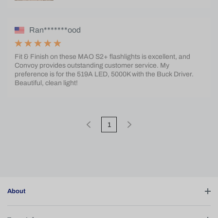
Ran*******ood
Fit & Finish on these MAO S2+ flashlights is excellent, and
Convoy provides outstanding customer service. My
preference is for the 519A LED, 5000K with the Buck Driver.
Beautiful, clean light!
1
About