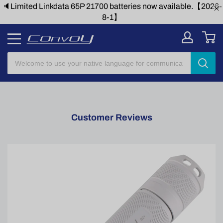
0 batteries now available.【2026-
🔈Limited Linkdata 65P 2170
8-1】
Customer Reviews