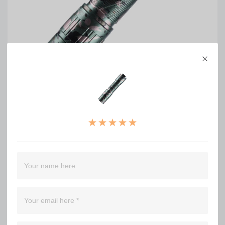
Convoy T3 camouflage-green AA 14500 flashlight
0
WRITE A REVIEW
（0）
（0）
（0）