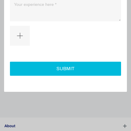
（0）
（0）
Filter
SUBMIT
No comments
About