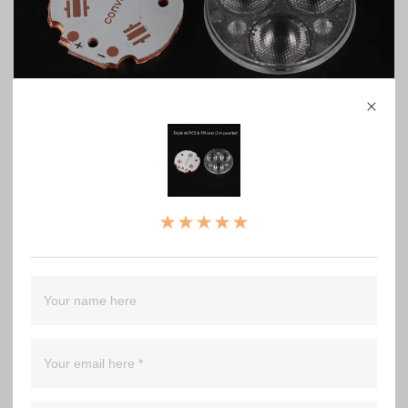
Triple Quad copper DTP MCPCB and TIR lens
0
WRITE A REVIEW
（0）
（0）
（0）