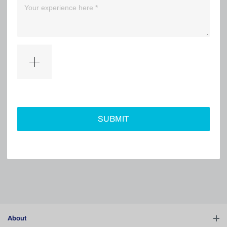
（0）
（0）
Filter
SUBMIT
No comments
About