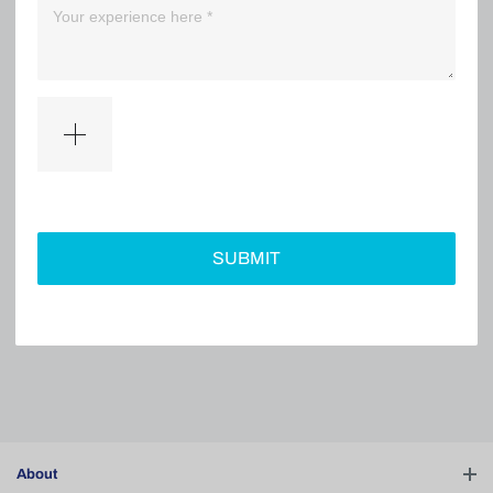
（0）
（0）
Filter
SUBMIT
No comments
About