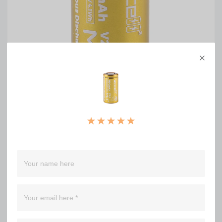
Vapcell M11 v2.0 18350 lithium batery , 1100mAh
0
WRITE A REVIEW
（0）
（0）
（0）