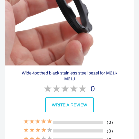
Wide-toothed black stainless steel bezel for M21K
M21J
0
WRITE A REVIEW
（0）
（0）