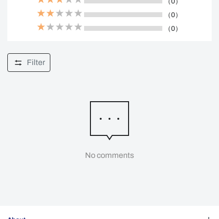
（0）
（0）
（0）
Filter
No comments