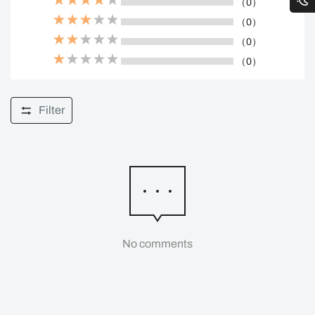
（0）
（0）
（0）
（0）
Filter
No comments